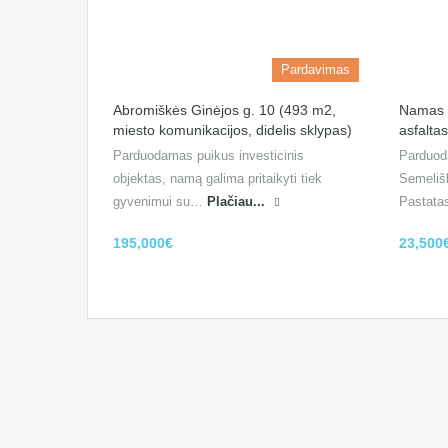
Pardavimas
Abromiškės Ginėjos g. 10 (493 m2,
Namas Se
miesto komunikacijos, didelis sklypas)
asfaltas
Parduodamas puikus investicinis
Parduod
objektas, namą galima pritaikyti tiek
Semelišk
gyvenimui su…
Plačiau...
Pastata
195,000€
23,500