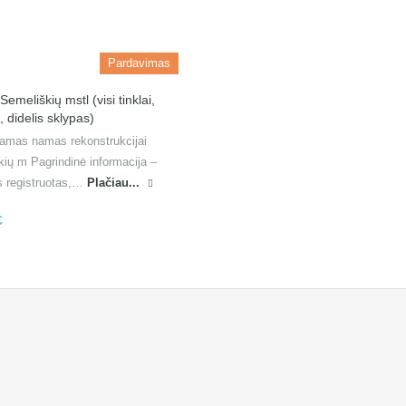
Pardavimas
meliškių mstl (visi tinklai,
, didelis sklypas)
amas namas rekonstrukcijai
ių m Pagrindinė informacija –
s registruotas,…
Plačiau...
€