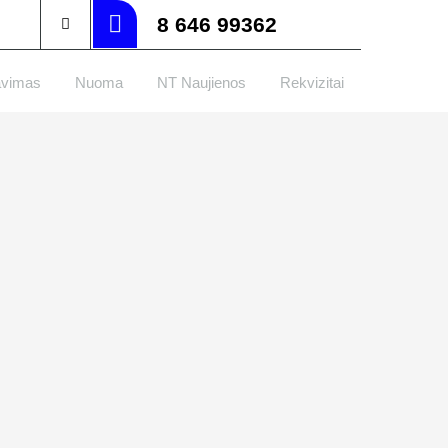
8 646 99362
avimas
Nuoma
NT Naujienos
Rekvizitai